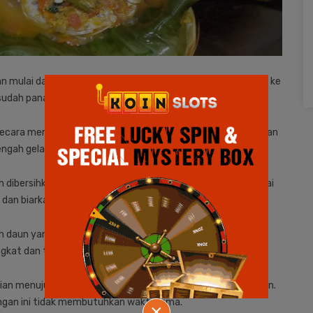
 mulai dari bumbu halus maupun bumbu tambahan lainnya ke
sudah panas dengan air secukupnya.
ecara merata. berikan minyak goreng, aduk kembali, kemudian
engah gelas dengan terus mengaduk masakan itu.
h dibersihkan dan dipotong tadi. Pemotongan ikan bisa sesuai
 dan biarkan hingga mendidih.
daun yang sudah dipersiapkan sebelumnya. Setelah airnya
ngkat dan tuang masakan itu ke daun pisang.
dian menuju ke proses selanjutnya yakni proses penggorengan.
gan ini tidak membutuhkan waktu lama.
×