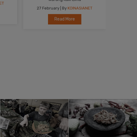
05 January | By
KOINASIANET
ET
Read More