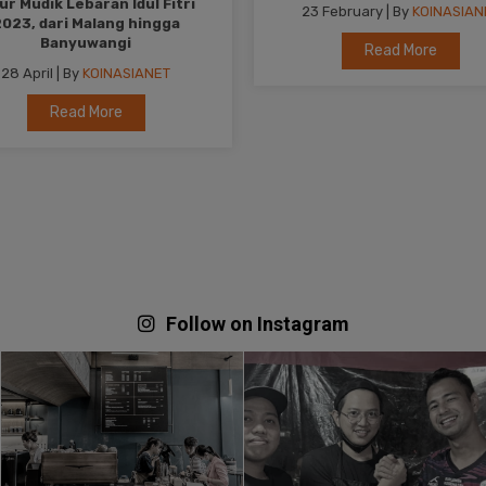
3 February | By
KOINASIANET
27 February | By
KOINASIAN
Read More
Read More
Follow on Instagram