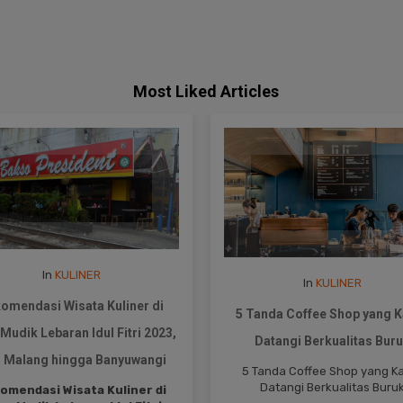
Most Liked Articles
In
KULINER
In
KULINER
anda Coffee Shop yang Kamu
Raffi Ahmad Buatkan Resto
atangi Berkualitas Buruk
untuk Warung Kaki Lim
anda Coffee Shop yang Kamu
Raffi Ahmad Buatkan Restoran
Datangi Berkualitas Buruk
Warung Kaki Lima