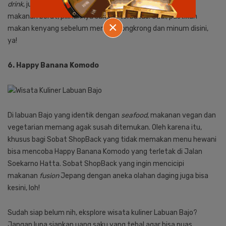
drink
, jus, hingga kopi hitam tersedia disini. Namun, untuk
makanan berat, pilihannya sangat terbatas. Jadi, pastikan
×
makan kenyang sebelum memilih nongkrong dan minum disini,
ya!
6. Happy Banana Komodo
Di labuan Bajo yang identik dengan
seafood
, makanan vegan dan
vegetarian memang agak susah ditemukan. Oleh karena itu,
khusus bagi Sobat ShopBack yang tidak memakan menu hewani
bisa mencoba Happy Banana Komodo yang terletak di Jalan
Soekarno Hatta. Sobat ShopBack yang ingin mencicipi
makanan
fusion
Jepang dengan aneka olahan daging juga bisa
kesini, loh!
Sudah siap belum nih, eksplore wisata kuliner Labuan Bajo?
Jangan lupa siapkan uang saku yang tebal agar bisa puas