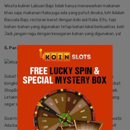
Wisata kuliner Labuan Bajo tidak hanya menawarkan makanan
khas saja, makanan Italia juga ada yang patut dicoba, loh! Adalah
Baccala Bajo, restoran barat dengan koki asli Italia. Eits, tapi
bahan-bahan yang digunakan tetap bahan lokal berkualitas, kok!
Jadi, jangan ragu dengan kesegaran bahan yang digunakan, ya!
5. Paradise Bar
Sobat ShopBack yang mencari tempat kulineran sekaligus
kongkow, wajib berkunjung di Paradise Bar. Di tempat ini, Sobat
ShopBack bisa menemukan spot sunset Labuan Bajo terbaik.
Letaknya yang ada di tepi tebing juga menjanjikan udara yang
segar serta pemandangan langsung ke laut lepas.
Soal menu kulineran, Sobat ShopBack juga tidak perlu khawatir.
Ada banyak jenis minuman yang bisa dipesan, mulai dari
soft