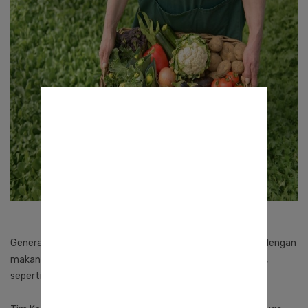
Generasi
millennial
dan Z diprediksi akan semakin tertarik dengan
makanan organik. Beberapa di antaranya seperti biji-bijian,
seperti biji chia, biji wijen, dan biji gandum.