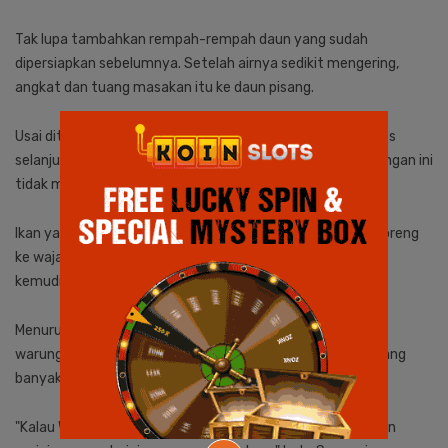
Tak lupa tambahkan rempah-rempah daun yang sudah
dipersiapkan sebelumnya. Setelah airnya sedikit mengering,
angkat dan tuang masakan itu ke daun pisang.
Usai dituangkan di daun pisang, kemudian menuju ke proses
selanjutnya yakni proses penggorengan. Proses penggorengan ini
tidak membutuhkan waktu lama.
Ikan yang sudah terbungkus dengan daun pisang tadi di Goreng
ke wajan dengan minyak sedikit. Setelah dirasa matang,
kemudian masakan woku itu bisa diangkat dan disajikan.
Menurut Suwarni Mooduto, olahan ini banyak ditemukan di
warung-warung makan. Sebab, ini merupakan makanan yang
banyak dijual dan disajikan di rumah tangga.
"Kalau Woku memang makanan khas Gorontalo. Olahan ikan