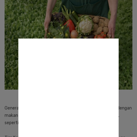
Generasi
millennial
dan Z diprediksi akan semakin tertarik dengan
makanan organik. Beberapa di antaranya seperti biji-bijian,
seperti biji chia, biji wijen, dan biji gandum.